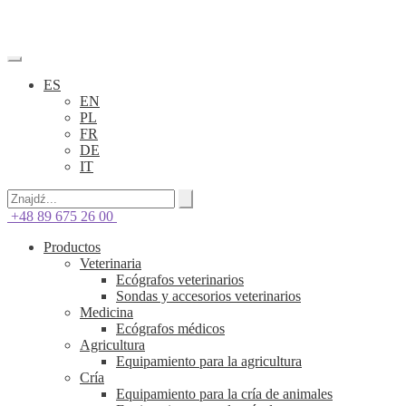
ES
EN
PL
FR
DE
IT
+48 89 675 26 00
Productos
Veterinaria
Ecógrafos veterinarios
Sondas y accesorios veterinarios
Medicina
Ecógrafos médicos
Agricultura
Equipamiento para la agricultura
Cría
Equipamiento para la cría de animales