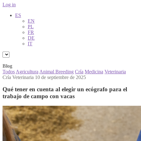
Log in
ES
EN
PL
FR
DE
IT
Blog
Todos
Agricultura
Animal Breeding
Cría
Medicina
Veterinaria
Cría
Veterinaria
10 de septiembre de 2025
Qué tener en cuenta al elegir un ecógrafo para el
trabajo de campo con vacas