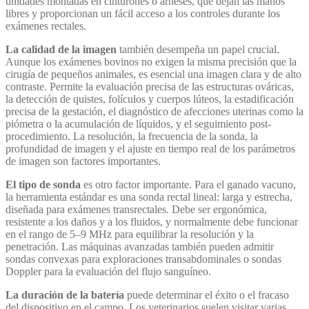
unidades montadas en cinturones o arneses, que dejan las manos
libres y proporcionan un fácil acceso a los controles durante los
exámenes rectales.
La calidad de la imagen
también desempeña un papel crucial.
Aunque los exámenes bovinos no exigen la misma precisión que la
cirugía de pequeños animales, es esencial una imagen clara y de alto
contraste. Permite la evaluación precisa de las estructuras ováricas,
la detección de quistes, folículos y cuerpos lúteos, la estadificación
precisa de la gestación, el diagnóstico de afecciones uterinas como la
piómetra o la acumulación de líquidos, y el seguimiento post-
procedimiento. La resolución, la frecuencia de la sonda, la
profundidad de imagen y el ajuste en tiempo real de los parámetros
de imagen son factores importantes.
El tipo de sonda
es otro factor importante. Para el ganado vacuno,
la herramienta estándar es una sonda rectal lineal: larga y estrecha,
diseñada para exámenes transrectales. Debe ser ergonómica,
resistente a los daños y a los fluidos, y normalmente debe funcionar
en el rango de 5–9 MHz para equilibrar la resolución y la
penetración. Las máquinas avanzadas también pueden admitir
sondas convexas para exploraciones transabdominales o sondas
Doppler para la evaluación del flujo sanguíneo.
La duración de la batería
puede determinar el éxito o el fracaso
del dispositivo en el campo. Los veterinarios suelen visitar varias