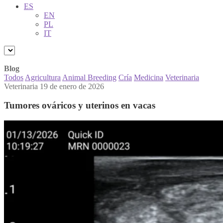
ES
EN
PL
IT
Blog
Todos
Agricultura
Animal Breeding
Cría
Medicina
Veterinaria
Veterinaria
19 de enero de 2026
Tumores ováricos y uterinos en vacas