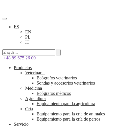
ES
EN
PL
IT
+48 89 675 26 00
Productos
Veterinaria
Ecógrafos veterinarios
Sondas y accesorios veterinarios
Medicina
Ecógrafos médicos
Agricultura
Equipamiento para la agricultura
Cría
Equipamiento para la cría de animales
Equipamiento para la cría de perros
Servicio